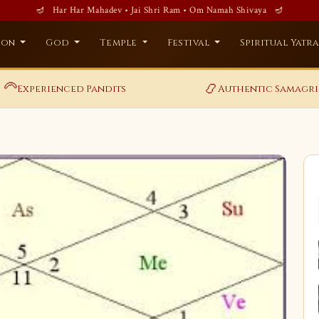
🪔 Har Har Mahadev • Jai Shri Ram • Om Namah Shivaya 🪔
ion
God
Temple
Festival
Spiritual Yatr
‍🦳
📿
Experienced Pandits
Authentic Samagri