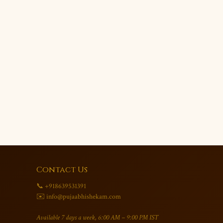
Contact Us
📞 +918639531391
✉️ info@pujaabhishekam.com
Available 7 days a week, 6:00 AM – 9:00 PM IST