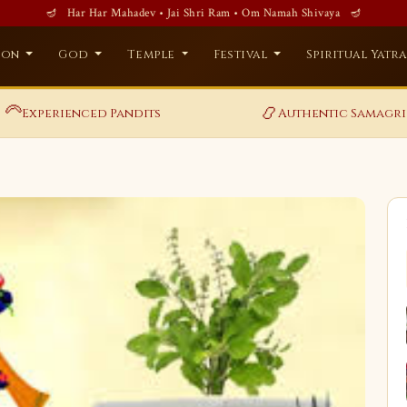
🪔 Har Har Mahadev • Jai Shri Ram • Om Namah Shivaya 🪔
ion
God
Temple
Festival
Spiritual Yatr
‍🦳
📿
Experienced Pandits
Authentic Samagri