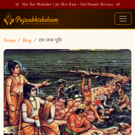
🪔 Har Har Mahadev • Jai Shri Ram • Om Namah Shivaya 🪔
Home
Blog
राम जन्म भूमि