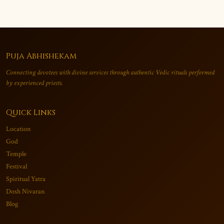
Puja Abhishekam
Connecting devotees with divine services through authentic Vedic rituals performed
by experienced priests.
Quick Links
Location
God
Temple
Festival
Spiritual Yatra
Dosh Nivaran
Blog