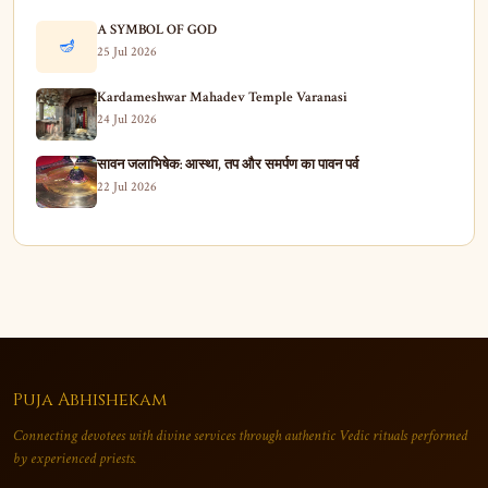
A SYMBOL OF GOD
🪔
25 Jul 2026
Kardameshwar Mahadev Temple Varanasi
24 Jul 2026
सावन जलाभिषेक: आस्था, तप और समर्पण का पावन पर्व
22 Jul 2026
Puja Abhishekam
Connecting devotees with divine services through authentic Vedic rituals performed
by experienced priests.